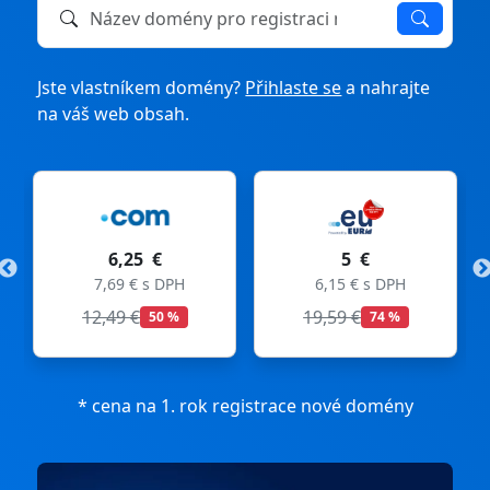
Název domény k registraci nebo převodu
Jste vlastníkem domény?
Přihlaste se
a nahrajte
na váš web obsah.
6,25 €
5 €
7,69 € s DPH
6,15 € s DPH
12,49 €
19,59 €
50 %
74 %
* cena na 1. rok registrace nové domény