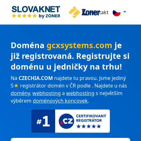
Kontakt
Doména
gcxsystems.com
je
již registrovaná. Registrujte si
doménu u jedničky na trhu!
Na
CZECHIA.COM
najdete tu pravou. Jsme jediný
5
★
registrátor domén v ČR podle . Najdete u nás
domény
,
webhosting
a
webhosting
s největším
výběrem
doménových koncovek
.